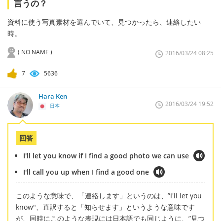
言うの？
資料に使う写真素材を選んでいて、見つかったら、連絡したい
時。
( NO NAME )
2016/03/24 08:25
7
5636
Hara Ken
2016/03/24 19:52
日本
回答
I'll let you know if I find a good photo we can use
I'll call you up when I find a good one
このような意味で、「連絡します」というのは、”I'll let you
know"、直訳すると「知らせます」というような意味です
が、同時にこのような表現には日本語でも同じように、”見つ