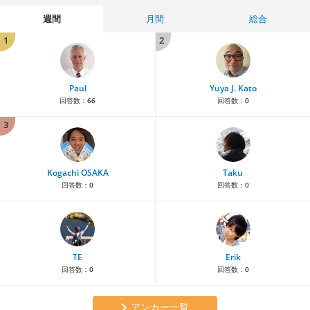
週間
月間
総合
1
2
Paul
Yuya J. Kato
回答数：
66
回答数：
0
3
Kogachi OSAKA
Taku
回答数：
0
回答数：
0
TE
Erik
回答数：
0
回答数：
0
アンカー一覧