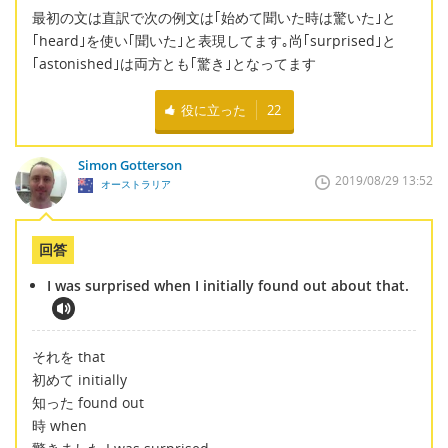
最初の文は直訳で次の例文は｢始めて聞いた時は驚いた｣と
｢heard｣を使い｢聞いた｣と表現してます｡尚｢surprised｣と
｢astonished｣は両方とも｢驚き｣となってます
役に立った
22
Simon Gotterson
2019/08/29 13:52
オーストラリア
回答
I was surprised when I initially found out about that.
それを that
初めて initially
知った found out
時 when