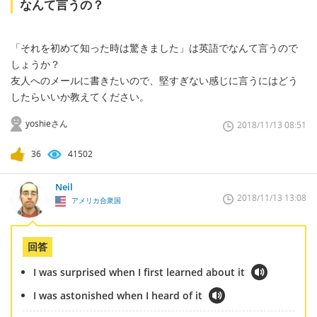
なんて言うの？
「それを初めて知った時は驚きました」は英語でなんて言うので
しょうか？
友人へのメールに書きたいので、堅すぎない感じに言うにはどう
したらいいか教えてください。
yoshieさん
2018/11/13 08:51
36
41502
Neil
2018/11/13 13:08
アメリカ合衆国
回答
I was surprised when I first learned about it
I was astonished when I heard of it