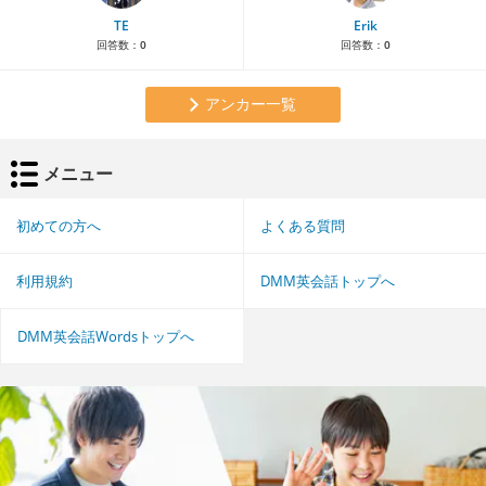
TE
Erik
回答数：
0
回答数：
0
アンカー一覧
メニュー
初めての方へ
よくある質問
利用規約
DMM英会話トップへ
DMM英会話Wordsトップへ