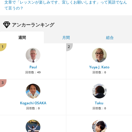
文章で「レッスンが楽しみです、宜しくお願いします」って英語でなん
て言うの？
アンカーランキング
週間
月間
総合
1
2
Paul
Yuya J. Kato
回答数：
49
回答数：
0
3
Kogachi OSAKA
Taku
回答数：
0
回答数：
0