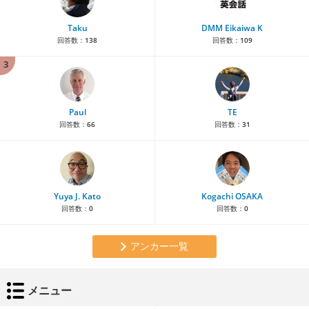
Taku
DMM Eikaiwa K
回答数：
138
回答数：
109
3
Paul
TE
回答数：
66
回答数：
31
Yuya J. Kato
Kogachi OSAKA
回答数：
0
回答数：
0
アンカー一覧
メニュー