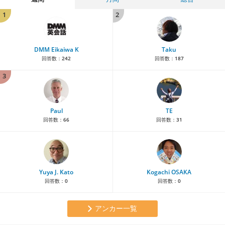
1
2
DMM Eikaiwa K
Taku
回答数：
242
回答数：
187
3
Paul
TE
回答数：
66
回答数：
31
Yuya J. Kato
Kogachi OSAKA
回答数：
0
回答数：
0
アンカー一覧