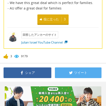
- We have this great deal which is perfect for families.
- AU offer a great deal for families
役に立った
3
回答したアンカーのサイト
Julian Israel YouTube Channel
3
9179
シェア
ツイート