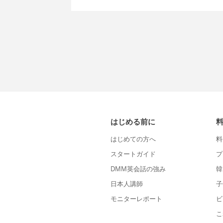
はじめる前に
はじめての方へ
料
スタートガイド
プ
DMM英会話の強み
韓
日本人講師
子
モニターレポート
ビ
こ