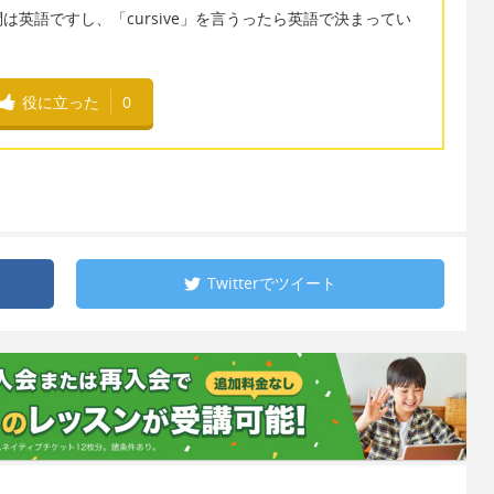
英語ですし、「cursive」を言うったら英語で決まってい
役に立った
0
Twitterで
ツイート