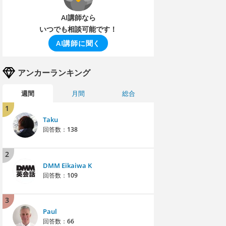
AI講師なら
いつでも相談可能です！
AI講師に聞く
アンカーランキング
週間
月間
総合
1
Taku
回答数：
138
2
DMM Eikaiwa K
回答数：
109
3
Paul
回答数：
66