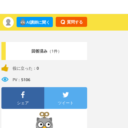
質問する
AI講師に聞く
回答済み
（1件）
役に立った：
0
PV：
5106
シェア
ツイート