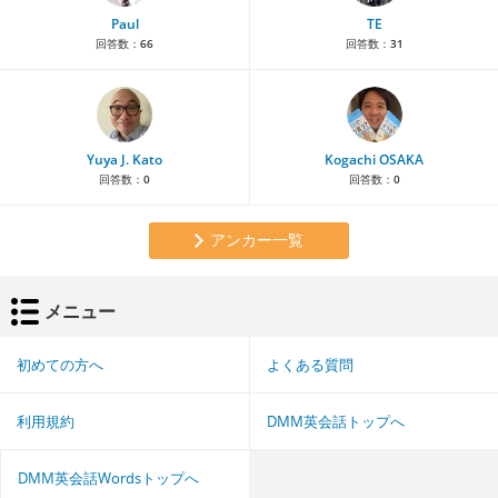
Paul
TE
回答数：
66
回答数：
31
Yuya J. Kato
Kogachi OSAKA
回答数：
0
回答数：
0
アンカー一覧
メニュー
初めての方へ
よくある質問
利用規約
DMM英会話トップへ
DMM英会話Wordsトップへ