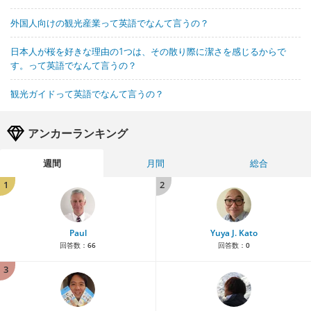
外国人向けの観光産業って英語でなんて言うの？
日本人が桜を好きな理由の1つは、その散り際に潔さを感じるからで
す。って英語でなんて言うの？
観光ガイドって英語でなんて言うの？
アンカーランキング
週間
月間
総合
1
2
Paul
Yuya J. Kato
回答数：
66
回答数：
0
3