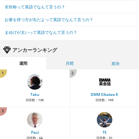
非対称って英語でなんて言うの？
お箸を持つ方が右だよって英語でなんて言うの？
まゆげが太いって英語でなんて言うの？
アンカーランキング
週間
月間
総合
1
2
Taku
DMM Eikaiwa K
回答数：
138
回答数：
109
3
Paul
TE
回答数：
66
回答数：
31