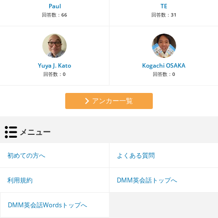
Paul
TE
回答数：
66
回答数：
31
Yuya J. Kato
Kogachi OSAKA
回答数：
0
回答数：
0
アンカー一覧
メニュー
初めての方へ
よくある質問
利用規約
DMM英会話トップへ
DMM英会話Wordsトップへ