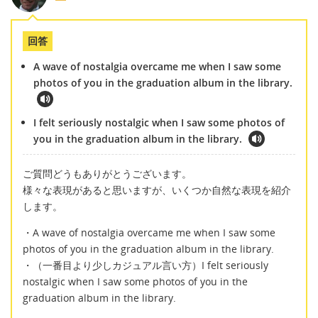
回答
A wave of nostalgia overcame me when I saw some
photos of you in the graduation album in the library.
I felt seriously nostalgic when I saw some photos of
you in the graduation album in the library.
ご質問どうもありがとうございます。
様々な表現があると思いますが、いくつか自然な表現を紹介
します。
・A wave of nostalgia overcame me when I saw some
photos of you in the graduation album in the library.
・（一番目より少しカジュアル言い方）I felt seriously
nostalgic when I saw some photos of you in the
graduation album in the library.