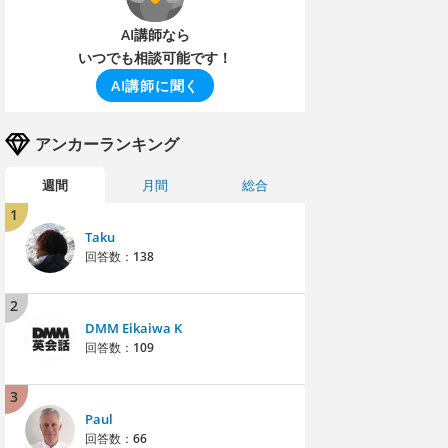
AI講師なら
いつでも相談可能です！
AI講師に聞く
アンカーランキング
週間
月間
総合
1
Taku
回答数：
138
2
DMM Eikaiwa K
回答数：
109
3
Paul
回答数：
66