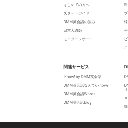
はじめての方へ
料
スタートガイド
プ
DMM英会話の強み
韓
日本人講師
子
モニターレポート
ビ
こ
関連サービス
iKnow! by DMM英会話
D
DMM英会話なんてuknow?
D
り
DMM英会話Words
メ
DMM英会話Blog
採