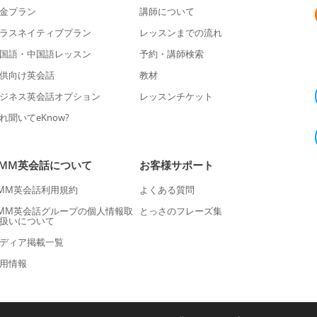
金プラン
講師について
ラスネイティブプラン
レッスンまでの流れ
国語・中国語レッスン
予約・講師検索
供向け英会話
教材
ジネス英会話オプション
レッスンチケット
れ聞いてeKnow?
DMM英会話について
お客様サポート
MM英会話利用規約
よくある質問
MM英会話グループの個人情報取
とっさのフレーズ集
扱いについて
ディア掲載一覧
用情報