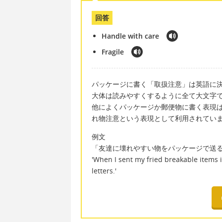
回答
Handle with care
Fragile
パッケージに書く「取扱注意」は英語に決めた表現
大体は読みやすくするように全て大文字
他によくパッケージか郵便物に書く表現は '
れ物注意という表現として利用されてい
例文
「友達に壊れやすい物をパッケージで送
'When I sent my fried breakable items i
letters.'