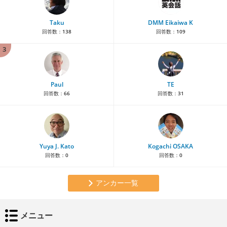
Taku
DMM Eikaiwa K
回答数：
138
回答数：
109
3
Paul
TE
回答数：
66
回答数：
31
Yuya J. Kato
Kogachi OSAKA
回答数：
0
回答数：
0
アンカー一覧
メニュー