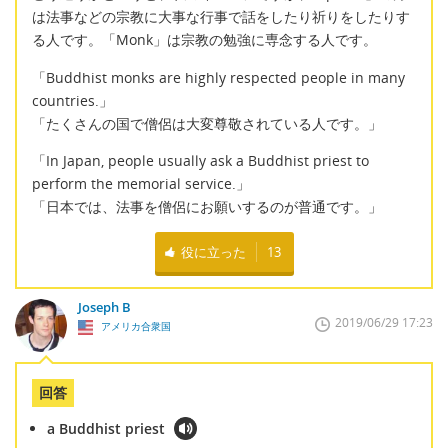
は法事などの宗教に大事な行事で話をしたり祈りをしたりす
る人です。「Monk」は宗教の勉強に専念する人です。
「Buddhist monks are highly respected people in many
countries.」
「たくさんの国で僧侶は大変尊敬されている人です。」
「In Japan, people usually ask a Buddhist priest to
perform the memorial service.」
「日本では、法事を僧侶にお願いするのが普通です。」
役に立った
13
Joseph B
2019/06/29 17:23
アメリカ合衆国
回答
a Buddhist priest