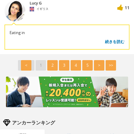
Lucy G
11
イギリス
Eating in
続きを読む
<
1
2
3
4
5
>
>>
アンカーランキング