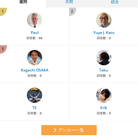
週間
月間
総合
1
2
Paul
Yuya J. Kato
回答数：
66
回答数：
0
3
Kogachi OSAKA
Taku
回答数：
0
回答数：
0
TE
Erik
回答数：
0
回答数：
0
アンカー一覧