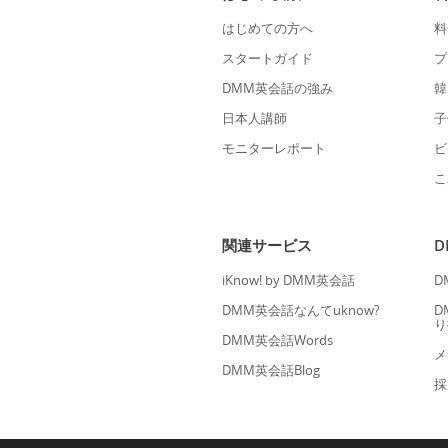
はじめての方へ
料
スタートガイド
プ
DMM英会話の強み
韓
日本人講師
子
モニターレポート
ビ
こ
関連サービス
iKnow! by DMM英会話
D
DMM英会話なんてuknow?
D
り
DMM英会話Words
メ
DMM英会話Blog
採