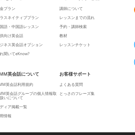
金プラン
講師について
ラスネイティブプラン
レッスンまでの流れ
国語・中国語レッスン
予約・講師検索
供向け英会話
教材
ジネス英会話オプション
レッスンチケット
れ聞いてeKnow?
DMM英会話について
お客様サポート
MM英会話利用規約
よくある質問
MM英会話グループの個人情報取
とっさのフレーズ集
扱いについて
ディア掲載一覧
用情報