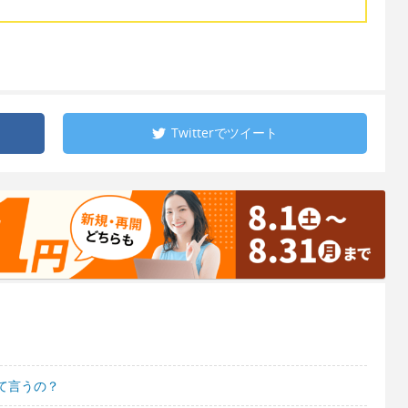
Twitterで
ツイート
て言うの？