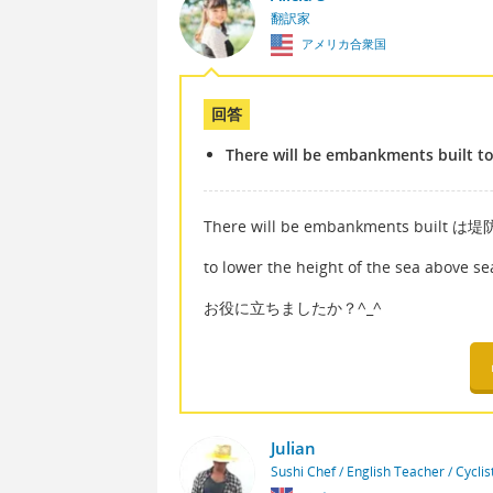
翻訳家
アメリカ合衆国
回答
There will be embankments built to 
There will be embankments bu
to lower the height of the sea
お役に立ちましたか？^_^
Julian
Sushi Chef / English Teacher / Cycli