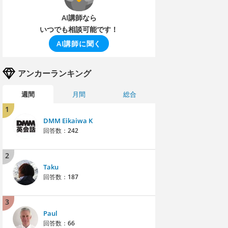
AI講師なら
いつでも相談可能です！
AI講師に聞く
アンカーランキング
週間
月間
総合
1
DMM Eikaiwa K
回答数：
242
2
Taku
回答数：
187
3
Paul
回答数：
66