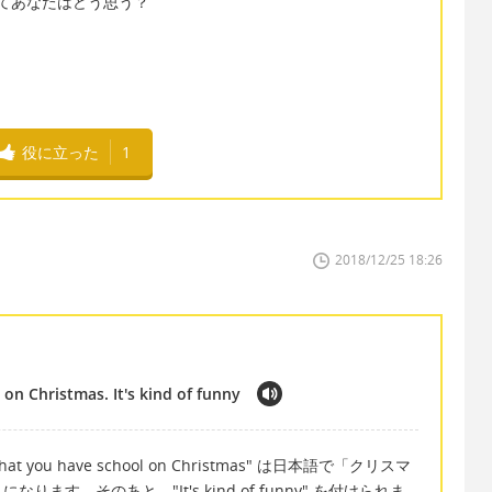
〜〜についてあなたはどう思う？
役に立った
1
2018/12/25 18:26
 on Christmas. It's kind of funny
at you have school on Christmas" は日本語で「クリスマ
す。そのあと、"It's kind of funny" を付けられま