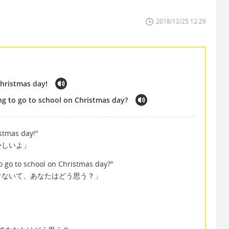
2018/12/25 12:29
Christmas day!
ng to go to school on Christmas day?
istmas day!"
かしいよ」
o go to school on Christmas day?"
けないて、あなたはどう思う？」