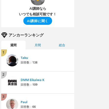
AI講師なら
いつでも相談可能です！
AI講師に聞く
アンカーランキング
週間
月間
総合
1
Taku
回答数：
138
2
DMM Eikaiwa K
回答数：
109
3
Paul
回答数：
66