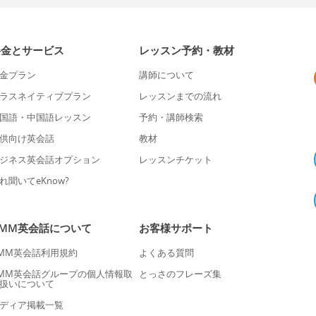
料金とサービス
レッスン予約・教材
金プラン
講師について
ラスネイティブプラン
レッスンまでの流れ
国語・中国語レッスン
予約・講師検索
供向け英会話
教材
ジネス英会話オプション
レッスンチケット
れ聞いてeKnow?
DMM英会話について
お客様サポート
MM英会話利用規約
よくある質問
MM英会話グループの個人情報取
とっさのフレーズ集
扱いについて
ディア掲載一覧