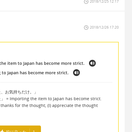
2018/12/25 12:17
2018/12/26 17:20
 the item to Japan has become more strict.
g to Japan has become more strict.
た、お気持ちだけ。」
ing the item to Japan has become strict.
ks for the thought; (I) appreciate the thought
役に立った
1