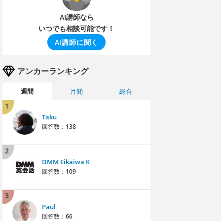
AI講師なら
いつでも相談可能です！
AI講師に聞く
アンカーランキング
週間
月間
総合
1
Taku
回答数：
138
2
DMM Eikaiwa K
回答数：
109
3
Paul
回答数：
66