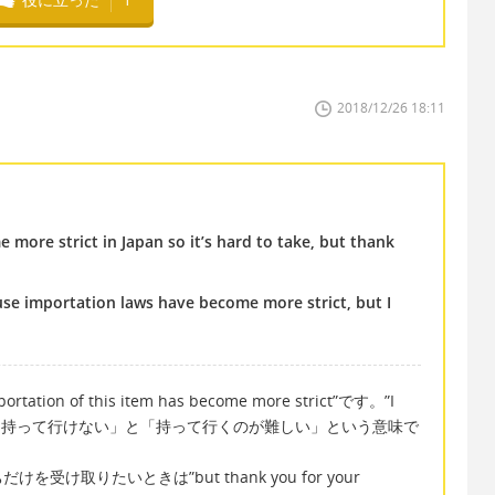
2018/12/26 18:11
 more strict in Japan so it’s hard to take, but thank
ause importation laws have become more strict, but I
of this item has become more strict”です。”I
d to take”は「持って行けない」と「持って行くのが難しい」という意味で
取りたいときは”but thank you for your