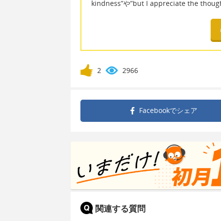
kindness”や”but I appreciate t
2
2966
Facebookで
シェア
関連する質問