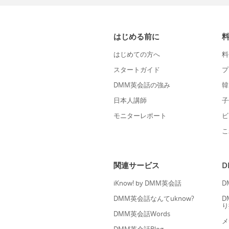
はじめる前に
はじめての方へ
料
スタートガイド
プ
DMM英会話の強み
韓
日本人講師
子
モニターレポート
ビ
こ
関連サービス
iKnow! by DMM英会話
D
DMM英会話なんてuknow?
D
り
DMM英会話Words
メ
DMM英会話Blog