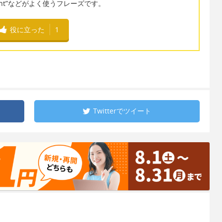
he thought”などがよく使うフレーズです。
役に立った
1
Twitterで
ツイート