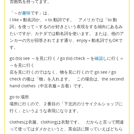
雰囲気を持ってます。
「～が
趣味
です」は、
I like＋動名詞か、＋to 動詞です。 アメリカでは「to 動
詞」を使って～するのが好きという表現をする傾向にあるみ
たいですが、カナダでは動名詞を使います。 または、他のア
ンカーの方が回答されてます通り、enjoy＋動名詞でもOKで
す。
go (to) see ～を見に行く / go (to) check ～を
確認
しに行く＝
～を見に行く
店を見に行くのではなく、物を見に行くので go see / go
check の後は「物」を入れます。 この場合は、the second
hand clothes（中古衣服＝古着）です。
go to 場所
場所に行くので、２番目の「下北沢のリサイクルショップに
行く」というような表現になります。
clothesは衣服、clothingは衣類です。 だからと言って間違
って使ってはダメかというと、英会話に限っていえばどちら