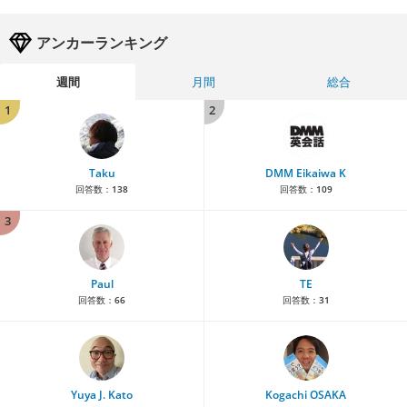
アンカーランキング
週間
月間
総合
1
2
Taku
DMM Eikaiwa K
回答数：
138
回答数：
109
3
Paul
TE
回答数：
66
回答数：
31
Yuya J. Kato
Kogachi OSAKA