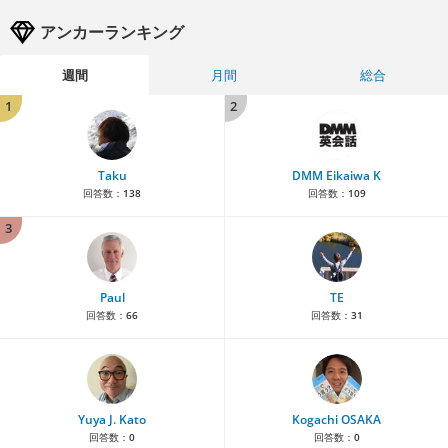
アンカーランキング
週間
月間
総合
1
2
Taku
DMM Eikaiwa K
回答数：
138
回答数：
109
3
Paul
TE
回答数：
66
回答数：
31
Yuya J. Kato
Kogachi OSAKA
回答数：
0
回答数：
0