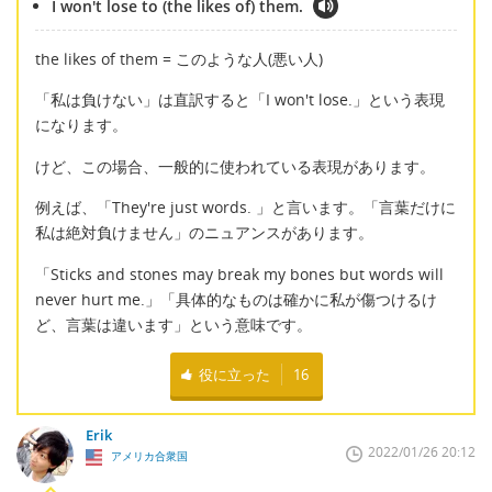
I won't lose to (the likes of) them.
the likes of them = このような人(悪い人)
「私は負けない」は直訳すると「I won't lose.」という表現
になります。
けど、この場合、一般的に使われている表現があります。
例えば、「They're just words. 」と言います。「言葉だけに
私は絶対負けません」のニュアンスがあります。
「Sticks and stones may break my bones but words will
never hurt me.」「具体的なものは確かに私が傷つけるけ
ど、言葉は違います」という意味です。
役に立った
16
Erik
2022/01/26 20:12
アメリカ合衆国