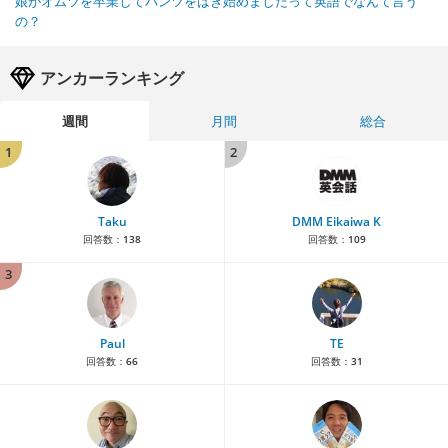
娘がオムツを卒業してパンツをはき始めましたって英語でなんて言う
の？
アンカーランキング
週間
月間
総合
1
2
Taku
DMM Eikaiwa K
回答数：
138
回答数：
109
3
Paul
TE
回答数：
66
回答数：
31