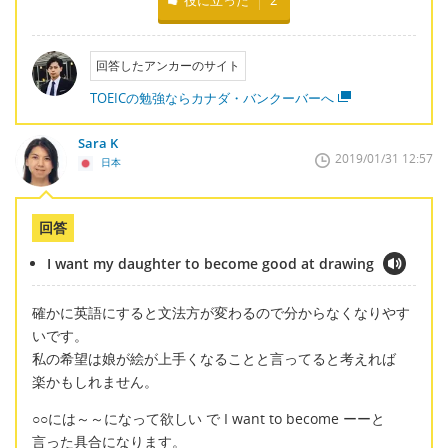
役に立った
2
回答したアンカーのサイト
TOEICの勉強ならカナダ・バンクーバーへ
Sara K
2019/01/31 12:57
日本
回答
I want my daughter to become good at drawing
確かに英語にすると文法方が変わるので分からなくなりやす
いです。
私の希望は娘が絵が上手くなることと言ってると考えれば
楽かもしれません。
○○には～～になって欲しい で I want
to become ーーと
言った具合になります。