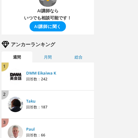
AI講師なら
いつでも相談可能です！
AI講師に聞く
アンカーランキング
週間
月間
総合
1
DMM Eikaiwa K
回答数：
242
2
Taku
回答数：
187
3
Paul
回答数：
66