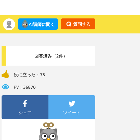
質問する
AI講師に聞く
回答済み
（2件）
役に立った：
75
PV：
36870
シェア
ツイート