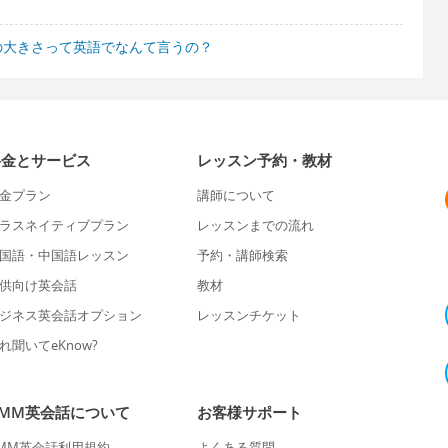
の大きさって英語でなんて言うの？
料金とサービス
レッスン予約・教材
金プラン
講師について
ラスネイティブプラン
レッスンまでの流れ
国語・中国語レッスン
予約・講師検索
供向け英会話
教材
ジネス英会話オプション
レッスンチケット
れ聞いてeKnow?
DMM英会話について
お客様サポート
MM英会話利用規約
よくある質問