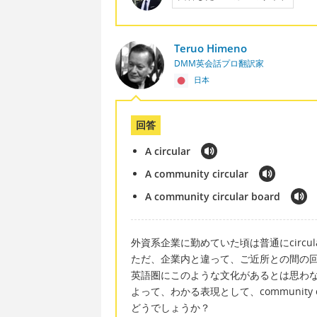
Teruo Himeno
DMM英会話プロ翻訳家
日本
回答
A circular
A community circular
A community circular board
外資系企業に勤めていた頃は普通にcircu
ただ、企業内と違って、ご近所との間の
英語圏にこのような文化があるとは思わ
よって、わかる表現として、community circ
どうでしょうか？