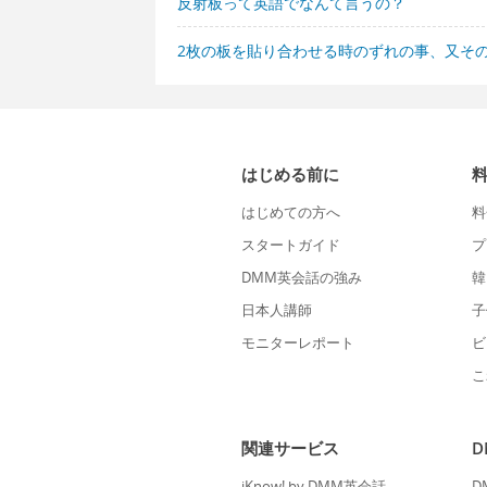
反射板って英語でなんて言うの？
2枚の板を貼り合わせる時のずれの事、又そ
はじめる前に
はじめての方へ
料
スタートガイド
プ
DMM英会話の強み
韓
日本人講師
子
モニターレポート
ビ
こ
関連サービス
iKnow! by DMM英会話
D