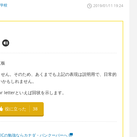
門学校
2019/01/11 19:24
回覧板
ません。そのため、あくまでも上記の表現は説明用で、日常的
良いかもしれません。
cular letterといえば回状を示します。
役に立った
38
OEICの勉強ならカナダ・バンクーバーへ