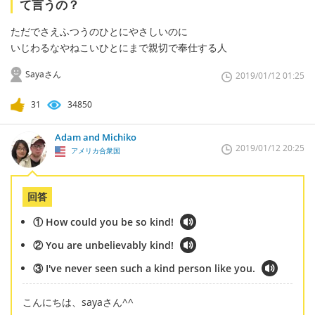
て言うの？
ただでさえふつうのひとにやさしいのに
いじわるなやねこいひとにまで親切で奉仕する人
Sayaさん
2019/01/12 01:25
31
34850
Adam and Michiko
2019/01/12 20:25
アメリカ合衆国
回答
① How could you be so kind!
② You are unbelievably kind!
③ I've never seen such a kind person like you.
こんにちは、sayaさん^^