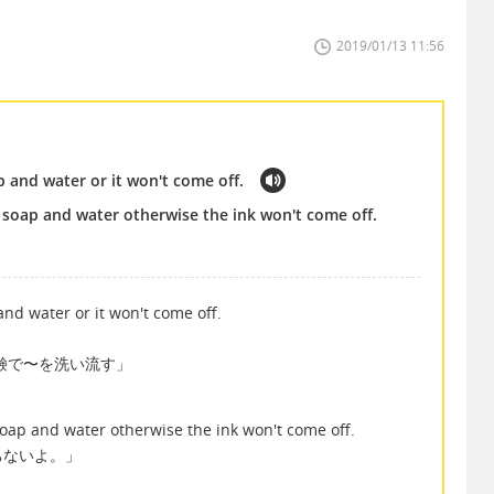
2019/01/13 11:56
 and water or it won't come off.
soap and water otherwise the ink won't come off.
and water or it won't come off.
r で「石鹸で〜を洗い流す」
oap and water otherwise the ink won't come off.
ちないよ。」