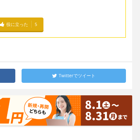
役に立った
5
Twitterで
ツイート