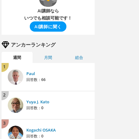
AI講師なら
いつでも相談可能です！
AI講師に聞く
アンカーランキング
週間
月間
総合
1
Paul
回答数：
66
2
Yuya J. Kato
回答数：
0
3
Kogachi OSAKA
回答数：
0