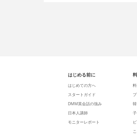
はじめる前に
はじめての方へ
料
スタートガイド
プ
DMM英会話の強み
韓
日本人講師
子
モニターレポート
ビ
こ