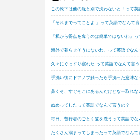
この靴下は他の服と別で洗わないと！って英
「それまでってことよ 」って英語でなんて
『私から得点を奪うのは簡単ではないわ』っ
海外で暮らせそうにないわ。って英語でなん
久々にぐっすり寝れた って英語でなんて言う
手洗い後にドアノブ触ったら手洗った意味な
鼻くそ、すぐそこにあるんだけどなー取れな
ぬめってしたって英語でなんて言うの？
毎日、苦行者のごとく髪を洗うって英語でな
たくさん溜まってしまったって英語でなんて