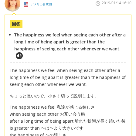
2019/01/14 16:10
アメリカ合衆国
回答
The happiness we feel when seeing each other after a
long time of being apart is greater than the
happiness of seeing each other whenever we want.
The happiness we feel when seeing each other after a
long time of being apart is greater than the happiness of
seeing each other whenever we want.
ちょっと長いので、小さく切って説明します。
The happiness we feel 私達が感じる嬉しさ
when seeing each other お互い会う時
after a long time of being apart 離れた状態が長く続いた後
is greater than 〜は〜より大きいです
the happiness of 〜の嬉しさ