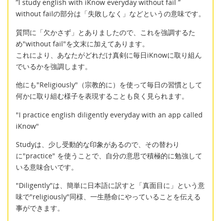
”I study english with iKnow everyday without fail ”
without failの部分は「失敗しなく」などというの意味です。
質問に「欠かさず」とありましたので、これを強調するた
め"without fail"を文末に加えてあります。
これにより、あなたがどれだけ真剣に毎日iKnowに取り組ん
でいるかを強調します。
他にも"Religiously"（宗教的に）を使って毎日の習慣として
何かに取り組む様子を表現することも良く見られます。
"I practice english diligently everyday with an app called
iKnow"
Studyは、少し受動的な印象があるので、その替わり
に"practice" を使うことで、自分の意思で積極的に勉強して
いる意味合いです。
"Diligently"は、簡単に日本語に訳すと「真面目に」という意
味で"religiously"同様、一生懸命にやっていることを伝える
事ができます。