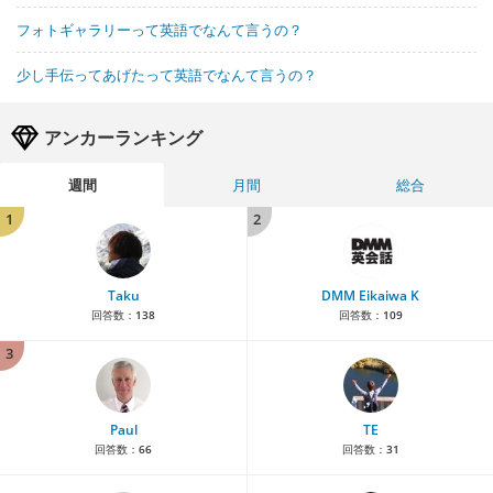
フォトギャラリーって英語でなんて言うの？
少し手伝ってあげたって英語でなんて言うの？
アンカーランキング
週間
月間
総合
1
2
Taku
DMM Eikaiwa K
回答数：
138
回答数：
109
3
Paul
TE
回答数：
66
回答数：
31