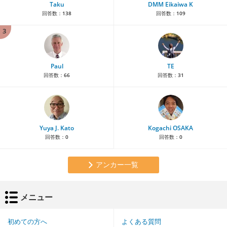
Taku
DMM Eikaiwa K
回答数：
138
回答数：
109
3
Paul
TE
回答数：
66
回答数：
31
Yuya J. Kato
Kogachi OSAKA
回答数：
0
回答数：
0
アンカー一覧
メニュー
初めての方へ
よくある質問