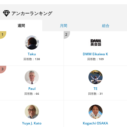
アンカーランキング
週間
月間
総合
1
2
Taku
DMM Eikaiwa K
回答数：
138
回答数：
109
3
Paul
TE
回答数：
66
回答数：
31
Yuya J. Kato
Kogachi OSAKA