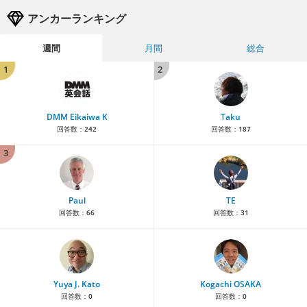
アンカーランキング
週間
月間
総合
1
2
DMM Eikaiwa K
Taku
回答数：
242
回答数：
187
3
Paul
TE
回答数：
66
回答数：
31
Yuya J. Kato
Kogachi OSAKA
回答数：
0
回答数：
0