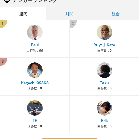
アンカーランキング
週間
月間
総合
1
2
Paul
Yuya J. Kato
回答数：
66
回答数：
0
3
Kogachi OSAKA
Taku
回答数：
0
回答数：
0
TE
Erik
回答数：
0
回答数：
0