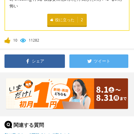
怖い
役に立った
2
10
11282
シェア
ツイート
関連する質問