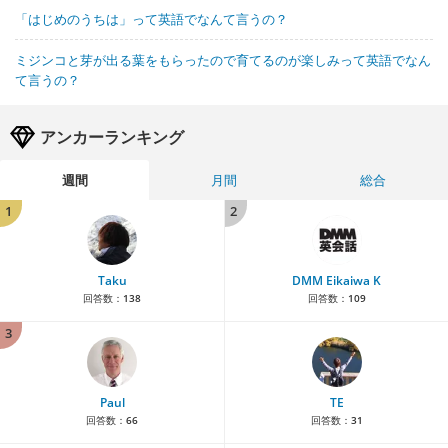
「はじめのうちは」って英語でなんて言うの？
ミジンコと芽が出る葉をもらったので育てるのが楽しみって英語でなん
て言うの？
アンカーランキング
週間
月間
総合
1
2
Taku
DMM Eikaiwa K
回答数：
138
回答数：
109
3
Paul
TE
回答数：
66
回答数：
31