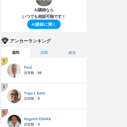
AI講師なら
いつでも相談可能です！
AI講師に聞く
アンカーランキング
週間
月間
総合
1
Paul
回答数：
66
2
Yuya J. Kato
回答数：
0
3
Kogachi OSAKA
回答数：
0