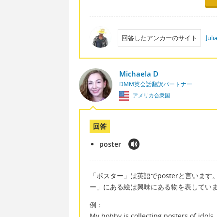
回答したアンカーのサイト
Jul
Michaela D
DMM英会話翻訳パートナー
アメリカ合衆国
回答
poster
「ポスター」は英語でposterと言いま
ー」にある絵は興味にある物を表してい
例：
My hobby is collecting posters of idols.