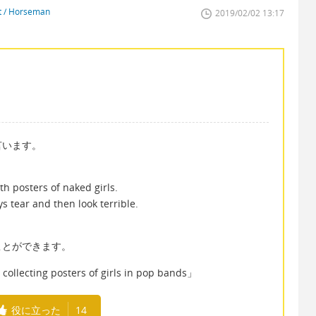
st / Horseman
2019/02/02 13:17
言います。
h posters of naked girls.
ys tear and then look terrible.
うことができます。
ing posters of girls in pop bands」
役に立った
14