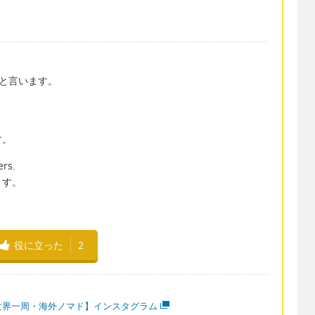
 と言います。
す。
ers.
ます。
役に立った
2
世界一周・海外ノマド】インスタグラム