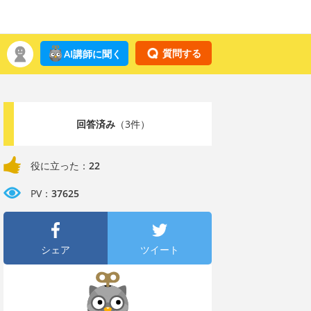
質問する
AI講師に聞く
回答済み
（3件）
役に立った：
22
PV：
37625
シェア
ツイート