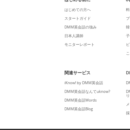
はじめての方へ
料
スタートガイド
プ
DMM英会話の強み
韓
日本人講師
子
モニターレポート
ビ
こ
関連サービス
iKnow! by DMM英会話
D
DMM英会話なんてuknow?
D
り
DMM英会話Words
メ
DMM英会話Blog
採