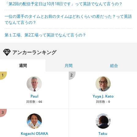
「第2回の配信予定日は10月18日です」って英語でなんて言うの？
一位の選手のタイムとお前のタイムはどれくらいの差だった？って英語
でなんて言うの？
第１工場、第2工場って英語でなんて言うの？
アンカーランキング
週間
月間
総合
1
2
Paul
Yuya J. Kato
回答数：
66
回答数：
0
3
Kogachi OSAKA
Taku