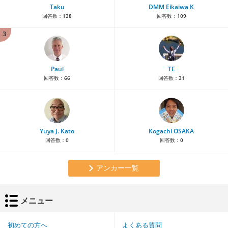
Taku
DMM Eikaiwa K
回答数：
138
回答数：
109
3
Paul
TE
回答数：
66
回答数：
31
Yuya J. Kato
Kogachi OSAKA
回答数：
0
回答数：
0
アンカー一覧
メニュー
初めての方へ
よくある質問