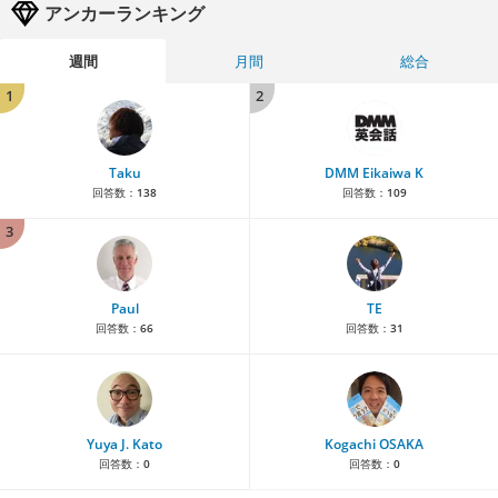
アンカーランキング
週間
月間
総合
1
2
Taku
DMM Eikaiwa K
回答数：
138
回答数：
109
3
Paul
TE
回答数：
66
回答数：
31
Yuya J. Kato
Kogachi OSAKA
回答数：
0
回答数：
0