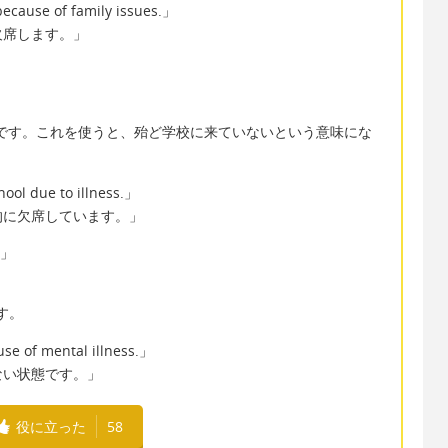
ecause of family issues.」
欠席します。」
ういみです。これを使うと、殆ど学校に来ていないという意味にな
ool due to illness.」
的に欠席しています。」
~」
す。
use of mental illness.」
ない状態です。」
役に立った
58