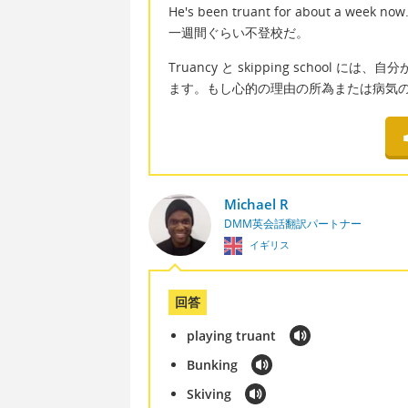
He's been truant for about a week now
一週間ぐらい不登校だ。
Truancy と skipping schoo
ます。もし心的の理由の所為または病気の所為だ
Michael R
DMM英会話翻訳パートナー
イギリス
回答
playing truant
Bunking
Skiving