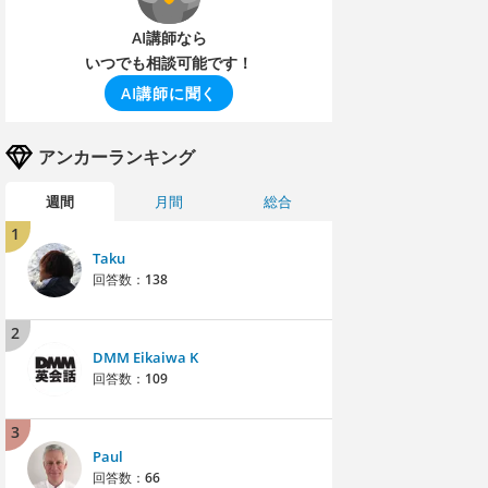
AI講師なら
いつでも相談可能です！
AI講師に聞く
アンカーランキング
週間
月間
総合
1
Taku
回答数：
138
2
DMM Eikaiwa K
回答数：
109
3
Paul
回答数：
66