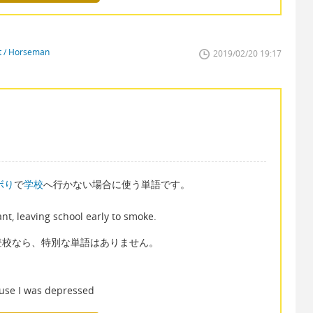
st / Horseman
2019/02/20 19:17
ボり
で
学校
へ行かない場合に使う単語です。
ant, leaving school early to smoke.
登校なら、特別な単語はありません。
ause I was depressed