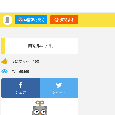
質問する
AI講師に聞く
回答済み
（5件）
役に立った：
150
PV：
65465
シェア
ツイート