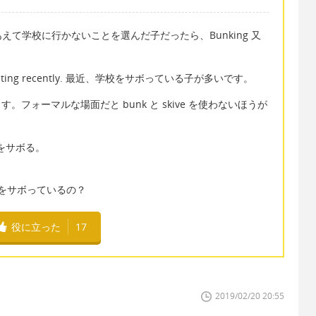
て学校に行かないことを選んだ子だったら、Bunking 又
n truanting recently. 最近、学校をサボっている子が多いです。
います。フォーマルな場面だと bunk と skive を使わないほうが
体育をサボる。
また授業をサボっているの？
役に立った
17
2019/02/20 20:55