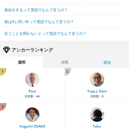
真似をするって英語でなんて言うの？
彼はAと同い年って英語でなんて言うの？
言うことを聞かないとって英語でなんて言うの？
アンカーランキング
週間
月間
総合
1
2
Paul
Yuya J. Kato
回答数：
66
回答数：
0
3
Kogachi OSAKA
Taku