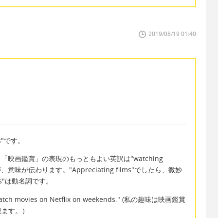
2019/08/19 01:40
s"です。
すが、「映画鑑賞」の表現のもっともよい英訳は"watching
が、意味が伝わります。"Appreciating films"でしたら、微妙
vies"は動名詞です。
 watch movies on Netflix on weekends." (私の趣味は映画鑑賞
観ます。）