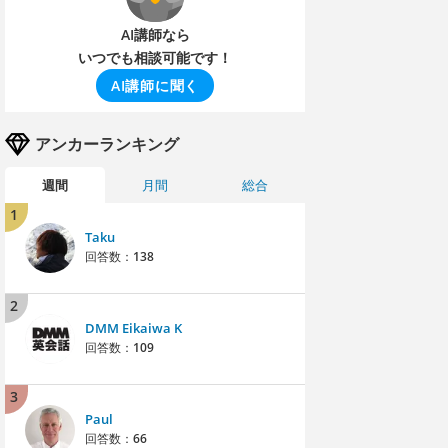
AI講師なら
いつでも相談可能です！
AI講師に聞く
アンカーランキング
週間
月間
総合
1
Taku
回答数：
138
2
DMM Eikaiwa K
回答数：
109
3
Paul
回答数：
66