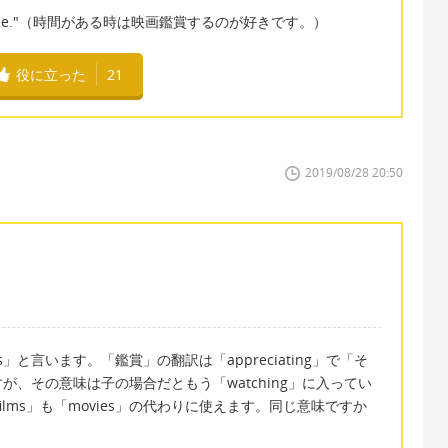
my free time."（時間がある時は映画鑑賞するのが好きです。）
役に立った
21
2019/08/28 20:50
es」と言います。「鑑賞」の翻訳は「appreciating」で「そ
、その意味は子の場合だともう「watching」に入ってい
films」も「movies」の代わりに使えます。同じ意味ですか