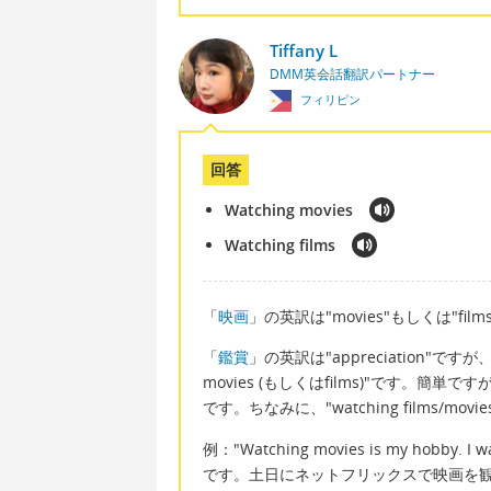
Tiffany L
DMM英会話翻訳パートナー
フィリピン
回答
Watching movies
Watching films
「
映画
」の英訳は"movies"もしくは"film
「
鑑賞
」の英訳は"appreciation"で
movies (もしくはfilms)"です。簡単です
です。ちなみに、"watching films/mo
例："Watching movies is my hobby. I
です。土日にネットフリックスで映画を