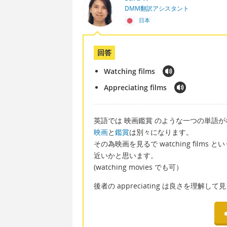
DMM翻訳アシスタント
日本
回答
Watching films
Appreciating films
英語では 映画鑑賞 のような一つの単語
映画
と
鑑賞
は別々になります。
その為映画を見るで watching films 
近いかと思います。
(watching movies でも可）
後者の appreciating は良さを理解