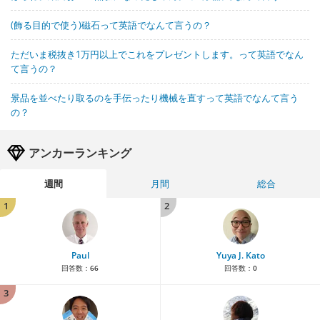
(飾る目的で使う)磁石って英語でなんて言うの？
ただいま税抜き1万円以上でこれをプレゼントします。って英語でなん
て言うの？
景品を並べたり取るのを手伝ったり機械を直すって英語でなんて言う
の？
アンカーランキング
週間
月間
総合
1
2
Paul
Yuya J. Kato
回答数：
66
回答数：
0
3