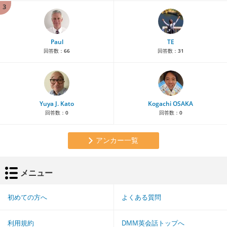
3
Paul
TE
回答数：
66
回答数：
31
Yuya J. Kato
Kogachi OSAKA
回答数：
0
回答数：
0
アンカー一覧
メニュー
初めての方へ
よくある質問
利用規約
DMM英会話トップへ