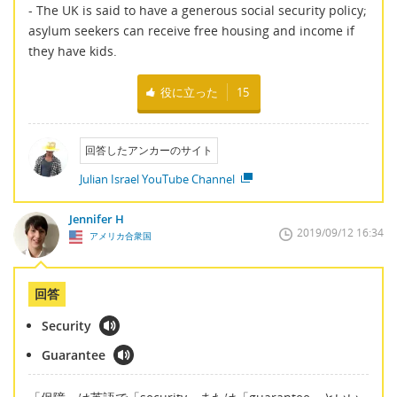
- The UK is said to have a generous social security policy;
asylum seekers can receive free housing and income if
they have kids.
役に立った
15
回答したアンカーのサイト
Julian Israel YouTube Channel
Jennifer H
2019/09/12 16:34
アメリカ合衆国
回答
Security
Guarantee