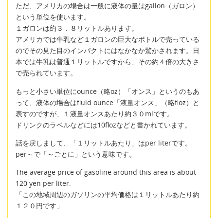
ただ、アメリカの場合は一般に液体の量はgallon（ガロン）
という単位を使います。
１ガロンは約３．８リットルあります。
アメリカでは牛乳など１ガロンの巨大なボトルで売っている
のでその見た目のインパクトにはなかなか驚かされます。日
本では牛乳は普通１リットルですから、その約４倍の大きさ
で売られています。
もっと小さい単位にounce（略oz）「オンス」というのもあ
って、液体の場合はfluid ounce「液量オンス」（略floz）と
表すのですが、１液量オンスあたり約３０mlです。
ドリンクのラベルなどには10flozなどと書かれています。
話を戻しまして、「１リットルあたり」はper literです。
per～で「～ごとに」という意味です。
The average price of gasoline around this area is about
120 yen per liter.
「この地域周辺のガソリンの平均価格は１リットルあたり約
１２０円です」