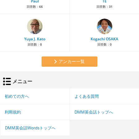
Paul
TE
回答数：
66
回答数：
31
Yuya J. Kato
Kogachi OSAKA
回答数：
0
回答数：
0
アンカー一覧
メニュー
初めての方へ
よくある質問
利用規約
DMM英会話トップへ
DMM英会話Wordsトップへ