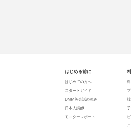
はじめる前に
はじめての方へ
料
スタートガイド
プ
DMM英会話の強み
韓
日本人講師
子
モニターレポート
ビ
こ