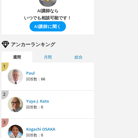
AI講師なら
いつでも相談可能です！
AI講師に聞く
アンカーランキング
週間
月間
総合
1
Paul
回答数：
66
2
Yuya J. Kato
回答数：
0
3
Kogachi OSAKA
回答数：
0