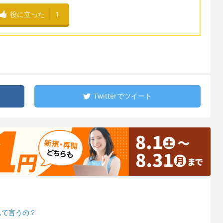
役に立った
1
Twitterで
ツイート
んて言うの？