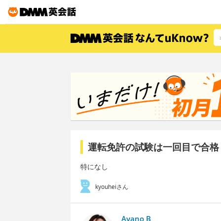
運転免許の試験は一回目で合格
特になし
kyouheiさん
Ayano B