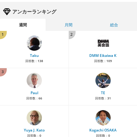
アンカーランキング
週間
月間
総合
1
2
Taku
DMM Eikaiwa K
回答数：
138
回答数：
109
3
Paul
TE
回答数：
66
回答数：
31
Yuya J. Kato
Kogachi OSAKA
回答数：
0
回答数：
0