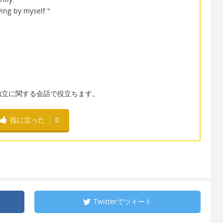
ving by myself."
独立に関する会話で役立ちます。
役に立った
0
Twitterで
ツイート