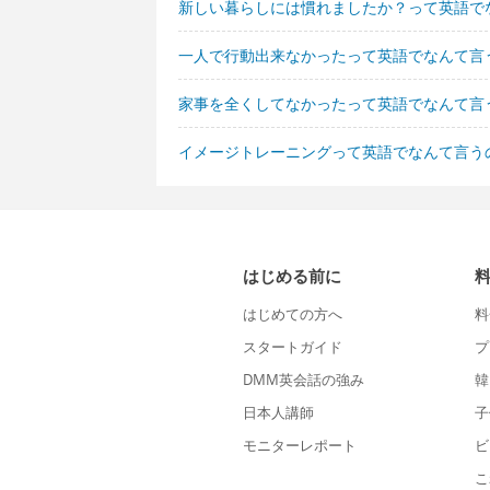
新しい暮らしには慣れましたか？って英語で
一人で行動出来なかったって英語でなんて言
家事を全くしてなかったって英語でなんて言
イメージトレーニングって英語でなんて言う
はじめる前に
はじめての方へ
料
スタートガイド
プ
DMM英会話の強み
韓
日本人講師
子
モニターレポート
ビ
こ