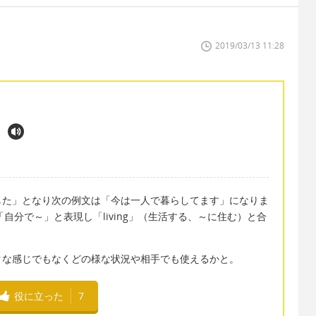
2019/03/13 11:28
した」となり次の例文は「今は一人で暮らしてます」になりま
い「自分で～」と表現し「living」（生活する、～に住む）と合
。
クな感じでもなくどの様な状況や相手でも使えるかと。
役に立った
7