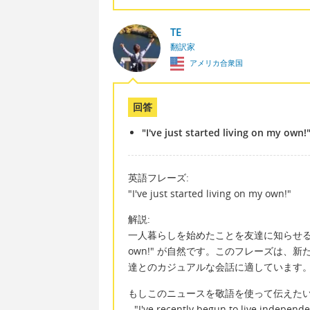
TE
翻訳家
アメリカ合衆国
回答
"I've just started living on my own!
英語フレーズ:
"I've just started living on my own!"
解説:
一人暮らしを始めたことを友達に知らせる際に使うフレー
own!" が自然です。このフレーズは、
達とのカジュアルな会話に適しています
もしこのニュースを敬語を使って伝えたい
- "I've recently begun to live independe