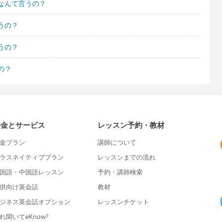
なんて言うの？
うの？
うの？
の？
料金とサービス
レッスン予約・教材
金プラン
講師について
ラスネイティブプラン
レッスンまでの流れ
国語・中国語レッスン
予約・講師検索
供向け英会話
教材
ジネス英会話オプション
レッスンチケット
れ聞いてeKnow?