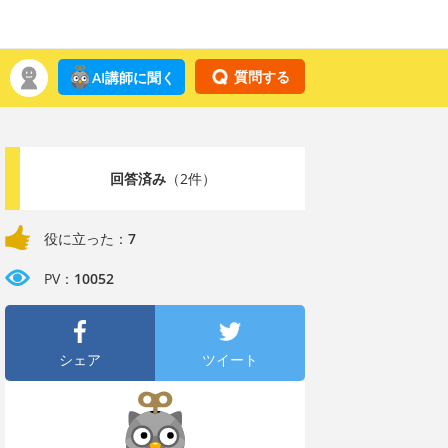
質問する
AI講師に聞く
回答済み
（2件）
役に立った：
7
PV：
10052
シェア
ツイート