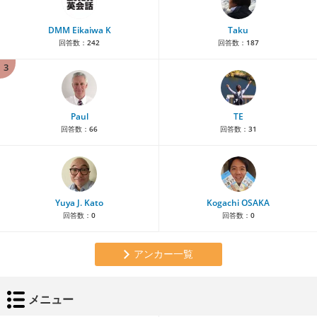
DMM Eikaiwa K
Taku
回答数：
242
回答数：
187
3
Paul
TE
回答数：
66
回答数：
31
Yuya J. Kato
Kogachi OSAKA
回答数：
0
回答数：
0
アンカー一覧
メニュー