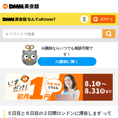
質問する
AI講師ならいつでも相談可能で
す！
AI講師に聞く
５日目と６日目の２日間ロンドンに滞在します って