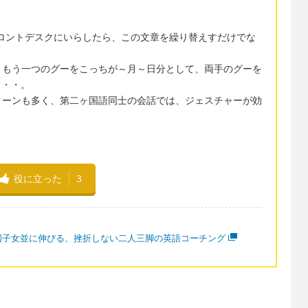
ロントデスクにいらしたら、この文章を繰り替えすだけでな
。もう一つのグーをこっちが～月～日分として、両手のグーを
ど・・・。
ターンも多く、第二ヶ国語同士の会話では、ジェスチャーが効
役に立った
3
国子女並に伸びる、挫折しない二人三脚の英語コーチング