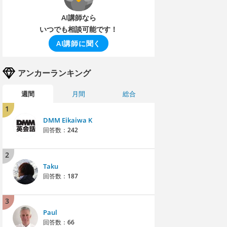
AI講師なら
いつでも相談可能です！
AI講師に聞く
アンカーランキング
週間
月間
総合
1
DMM Eikaiwa K
回答数：
242
2
Taku
回答数：
187
3
Paul
回答数：
66