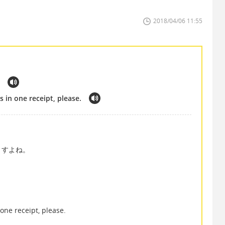
2018/04/06 11:55
s in one receipt, please.
ますよね。
 one receipt, please.